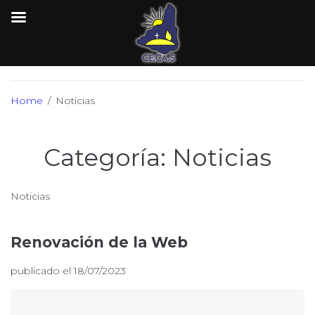
Skip
to
Home
/
Noticias
content
Categoría:
Noticias
Noticias
Renovación de la Web
publicado el
18/07/2023